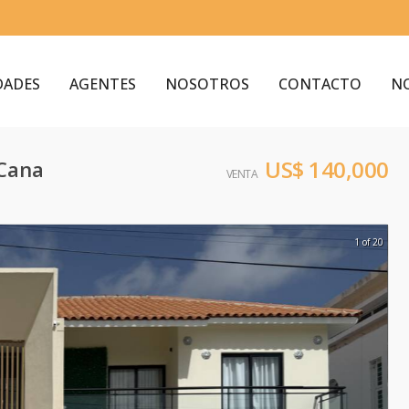
DADES
AGENTES
NOSOTROS
CONTACTO
N
US$ 140,000
Cana
VENTA
1 of 20