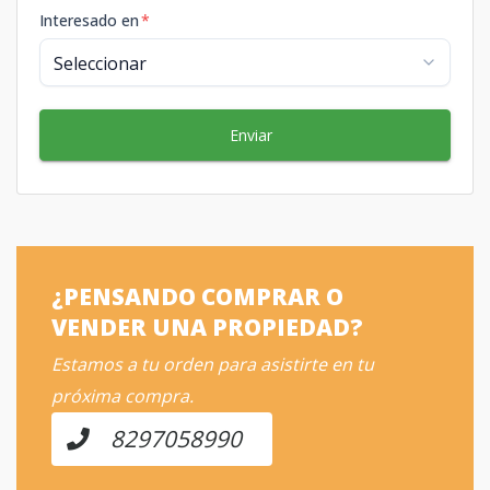
Interesado en
*
Enviar
¿PENSANDO COMPRAR O
VENDER UNA PROPIEDAD?
Estamos a tu orden para asistirte en tu
próxima compra.
8297058990