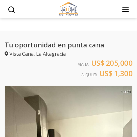
Tu oportunidad en punta cana
Vista Cana
,
La Altagracia
US$ 205,000
VENTA
US$ 1,300
ALQUILER
1 of 20