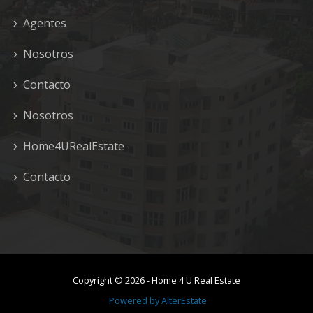
Agentes
Nosotros
Contacto
Nosotros
Home4URealEstate
Contacto
Copyright ©
2026
-
Home 4 U Real Estate
Powered by
AlterEstate