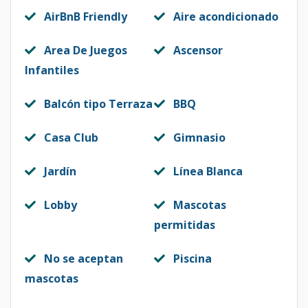
AirBnB Friendly
Aire acondicionado
Area De Juegos
Ascensor
Infantiles
Balcón tipo Terraza
BBQ
Casa Club
Gimnasio
Jardín
Línea Blanca
Lobby
Mascotas
permitidas
No se aceptan
Piscina
mascotas